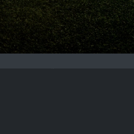
Hemen
Üye Ol ve
günlük
kuponlardan yararlan...
enbanko.com' un tecrübeli ekibiyle kaliteli analizleri
sizler için hazırlıyor. En başarılı blog yazıları ve editör
yorumları ile tek maçtan yatmaya son veriyoruz.
Sitemize 1 dakika içinde ücretsiz kayıt olun.
ÜCRETSİZ ÜYE OL